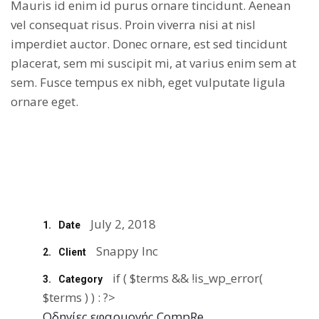
Mauris id enim id purus ornare tincidunt. Aenean
vel consequat risus. Proin viverra nisi at nisl
imperdiet auctor. Donec ornare, est sed tincidunt
placerat, sem mi suscipit mi, at varius enim sem at
sem. Fusce tempus ex nibh, eget vulputate ligula
ornare eget.
July 2, 2018
1.
Date
Snappy Inc
2.
Client
if ( $terms && !is_wp_error(
3.
Category
$terms ) ) : ?>
Οδηγίες εφαρμογής CompRe