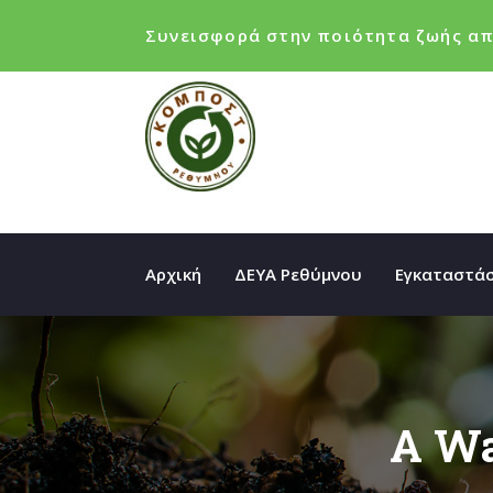
Συνεισφορά στην ποιότητα ζωής απ
Αρχική
ΔΕΥΑ Ρεθύμνου
Εγκαταστάσ
A Wa