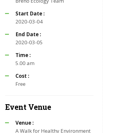
Breno
Ecology Team
Start Date :
2020-03-04
End Date :
2020-03-05
Time :
5.00 am
Cost :
Free
Event Venue
Venue :
A Walk for Healthy Environment