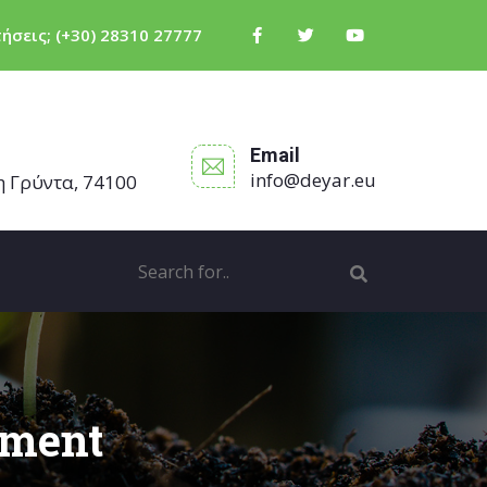
τήσεις;
(+30) 28310 27777
Email
info@deyar.eu
η Γρύντα, 74100
nment