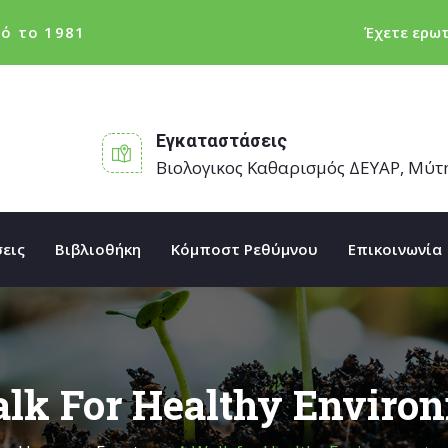
ό το 1981
Έχετε ερω
Εγκαταστάσεις
Βιολογικος Καθαρισμός ΔΕΥΑΡ, Μύτ
εις
Βιβλιοθήκη
Κόμποστ Ρεθύμνου
Επικοινωνία
lk For Healthy Enviro